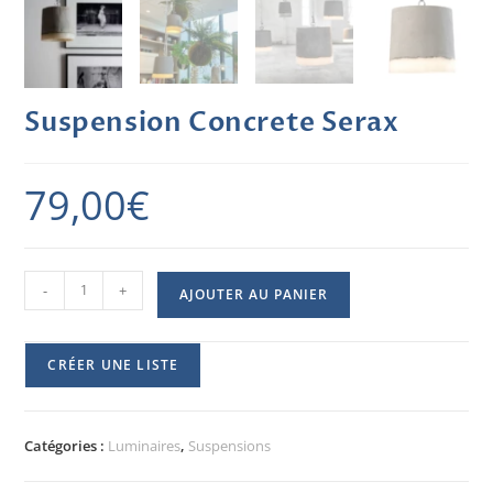
Suspension Concrete Serax
79,00
€
-
+
AJOUTER AU PANIER
CRÉER UNE LISTE
Catégories :
Luminaires
,
Suspensions