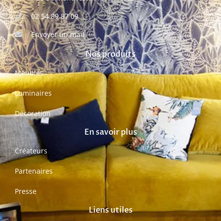
02 54 89 87 09
Envoyer un mail
Nos produits
Meubles
Luminaires
Décoration
En savoir plus
Créateurs
Partenaires
Presse
Liens utiles