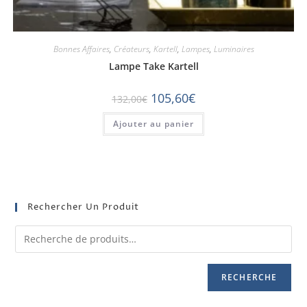
Bonnes Affaires
,
Créateurs
,
Kartell
,
Lampes
,
Luminaires
Lampe Take Kartell
105,60
€
132,00
€
Ajouter au panier
Rechercher Un Produit
RECHERCHE