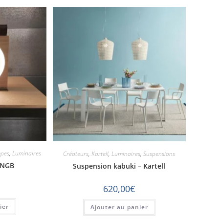
pes
,
Luminaires
Créateurs
,
Kartell
,
Luminaires
,
Suspensions
KNGB
Suspension kabuki – Kartell
620,00
€
ier
Ajouter au panier