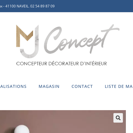
x - 41100 NAVEIL. 02 54 89 87 09
ALISATIONS
MAGASIN
CONTACT
LISTE DE M
🔍