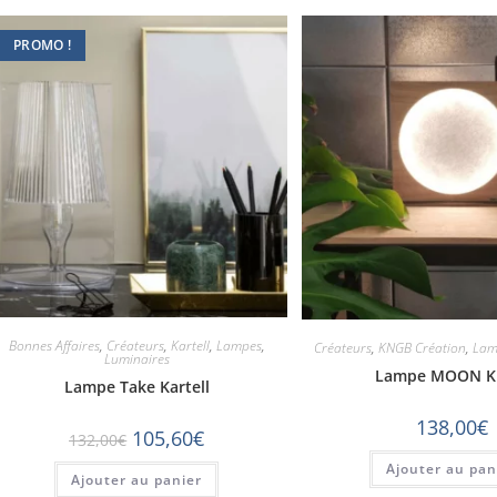
PROMO !
Bonnes Affaires
,
Créateurs
,
Kartell
,
Lampes
,
Créateurs
,
KNGB Création
,
Lam
Luminaires
Lampe MOON 
Lampe Take Kartell
138,00
€
105,60
€
132,00
€
Ajouter au pan
Ajouter au panier