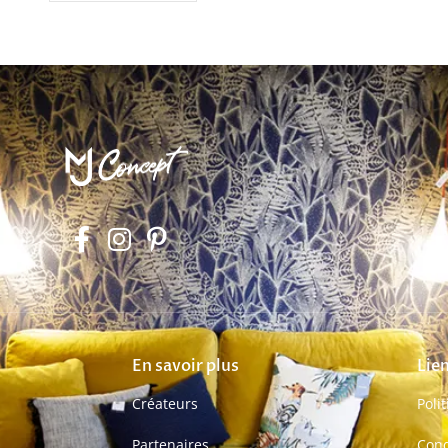
En savoir plus
Lien
Créateurs
Poli
Partenaires
Cond