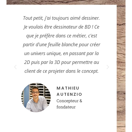
Tout petit, j'ai toujours aimé dessiner.
Ce métier e
Je voulais être dessinateur de BD ! Ce
relation et la
que je préfère dans ce métier, c'est
ensemble du
partir d'une feuille blanche pour créer
projet. J’app
un univers unique, en passant par la
étant forc
2D puis par la 3D pour permettre au
apporter le
client de ce projeter dans le concept.
adaptées à c
envies
MATHIEU
AUTENZIO
Concepteur &
fondateur