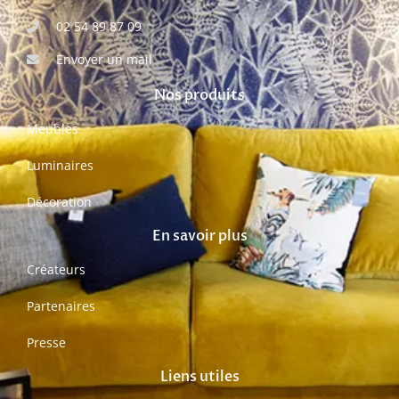
02 54 89 87 09
Envoyer un mail
Nos produits
Meubles
Luminaires
Décoration
En savoir plus
Créateurs
Partenaires
Presse
Liens utiles