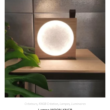
Créateurs
,
KNGB Création
,
Lampes
,
Luminaires
Lampe MOON KNGB