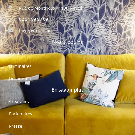
Rue de Montrieux 41100 Naveil
02 54 89 87 09
Envoyer un mail
Nos produits
Meubles
Luminaires
Décoration
En savoir plus
Créateurs
Partenaires
Presse