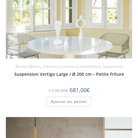
Bonnes Affaires
,
Créateurs
,
Luminaires
,
petite friture
,
Suspensions
Suspension Vertigo Large / Ø 200 cm – Petite Friture
681,00
€
1.135,00
€
Ajouter au panier