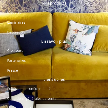
Nos produits
Meubles
Luminaires
Décoration
En savoir plus
Créateurs
Partenaires
Presse
Liens utiles
Politique de confidentialité
Conditions générales de vente