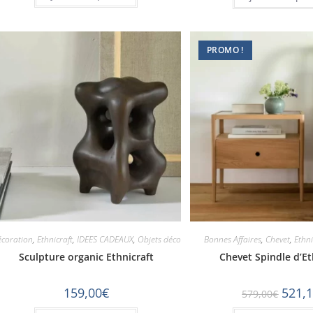
PROMO !
coration
,
Ethnicraft
,
IDEES CADEAUX
,
Objets déco
Bonnes Affaires
,
Chevet
,
Ethni
Sculpture organic Ethnicraft
Chevet Spindle d’Et
159,00
€
521,
579,00
€