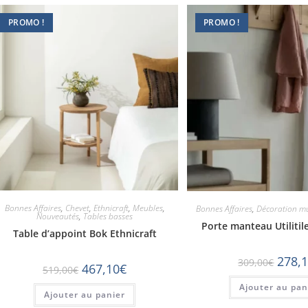
PROMO !
PROMO !
Bonnes Affaires
,
Chevet
,
Ethnicraft
,
Meubles
,
Bonnes Affaires
,
Décoration m
Nouveautés
,
Tables basses
Porte manteau Utilitile
Table d’appoint Bok Ethnicraft
278,
309,00
€
467,10
€
519,00
€
Ajouter au pan
Ajouter au panier