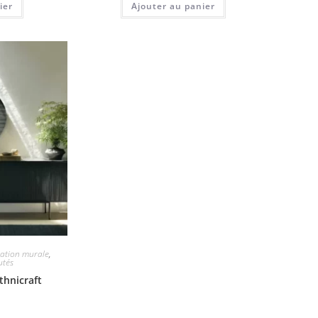
ier
Ajouter au panier
ation murale
,
utés
thnicraft