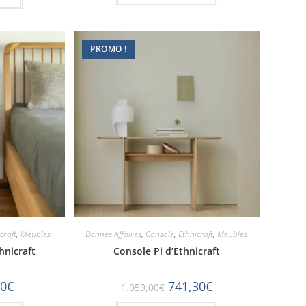
PROMO !
craft
,
Meubles
Bonnes Affaires
,
Console
,
Ethnicraft
,
Meubles
hnicraft
Console Pi d’Ethnicraft
10
€
741,30
€
1.059,00
€