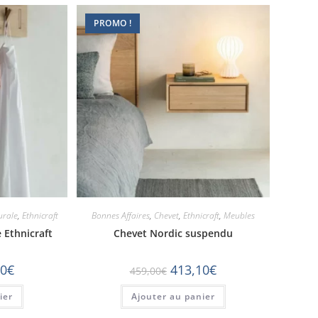
PROMO !
urale
,
Ethnicraft
Bonnes Affaires
,
Chevet
,
Ethnicraft
,
Meubles
 Ethnicraft
Chevet Nordic suspendu
10
€
413,10
€
459,00
€
ier
Ajouter au panier