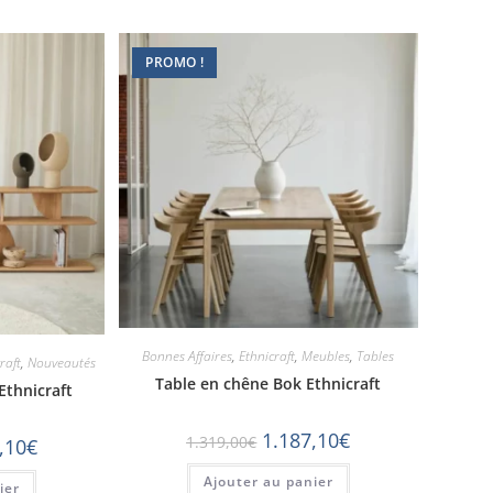
PROMO !
Bonnes Affaires
,
Ethnicraft
,
Meubles
,
Tables
raft
,
Nouveautés
Table en chêne Bok Ethnicraft
Ethnicraft
1.187,10
€
1.319,00
€
,10
€
Ajouter au panier
ier