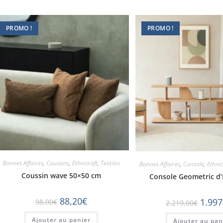
PROMO !
PROMO !
Bonnes Affaires
,
Coussins
,
Ethnicraft
,
Textiles
Bonnes Affaires
,
Console
,
Ethnic
Coussin wave 50×50 cm
Console Geometric d’
88,20
€
1.997
98,00
€
2.219,00
€
Ajouter au panier
Ajouter au pan