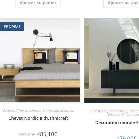
Ajouter au panier
Ajouter au pan
PROMO !
Bonnes Affaires
,
Chevet
,
Ethnicraft
,
Meubles
Créateurs
,
Décoration
,
Décor
Ethnicraft
,
Nouvea
Chevet Nordic II d’Ethnicraft
Décoration murale E
485,10
€
539,00
€
179,00
€