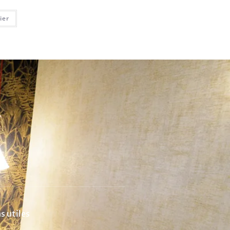
ier
s utiles