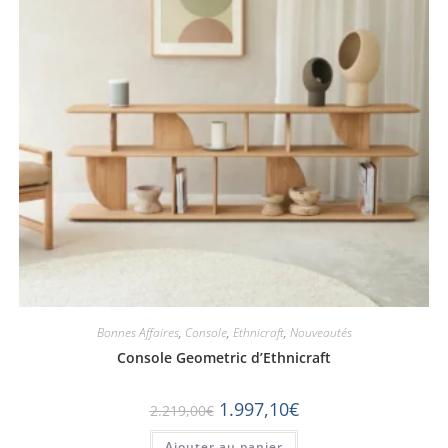
Bonnes Affaires
,
Console
,
Ethnicraft
,
Nouveautés
Console Geometric d’Ethnicraft
1.997,10
€
2.219,00
€
Ajouter au panier