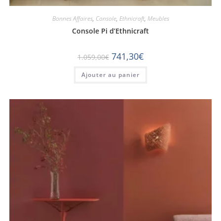
Bonnes Affaires
,
Console
,
Ethnicraft
,
Meubles
Console Pi d’Ethnicraft
741,30
€
1.059,00
€
Ajouter au panier