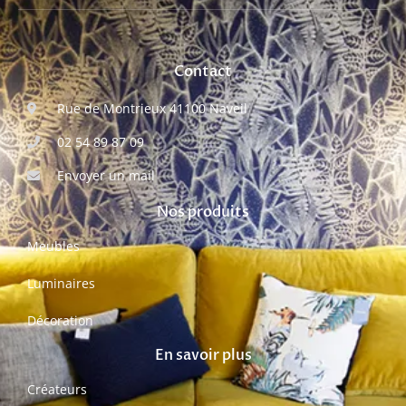
Contact
Rue de Montrieux 41100 Naveil
02 54 89 87 09
Envoyer un mail
Nos produits
Meubles
Luminaires
Décoration
En savoir plus
Créateurs