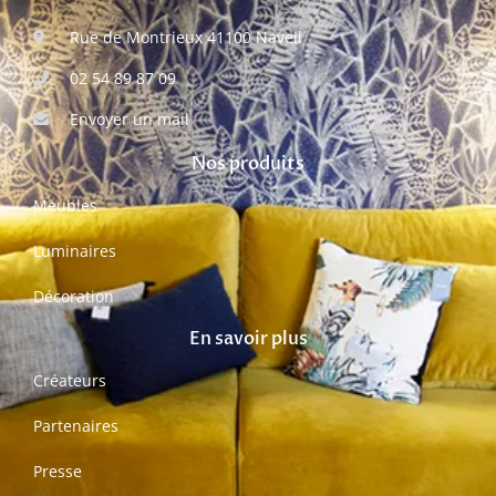
Rue de Montrieux 41100 Naveil
02 54 89 87 09
Envoyer un mail
Nos produits
Meubles
Luminaires
Décoration
En savoir plus
Créateurs
Partenaires
Presse