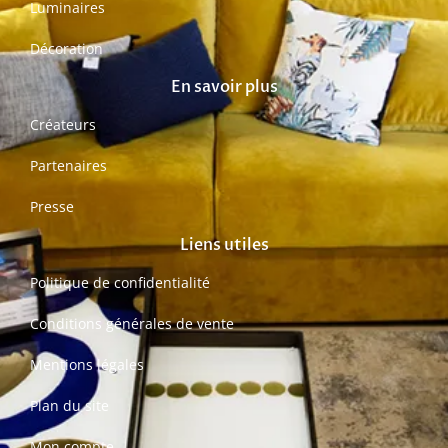
Luminaires
Décoration
En savoir plus
Créateurs
Partenaires
Presse
Liens utiles
Politique de confidentialité
Conditions générales de vente
Mentions légales
Plan du site
Mon compte