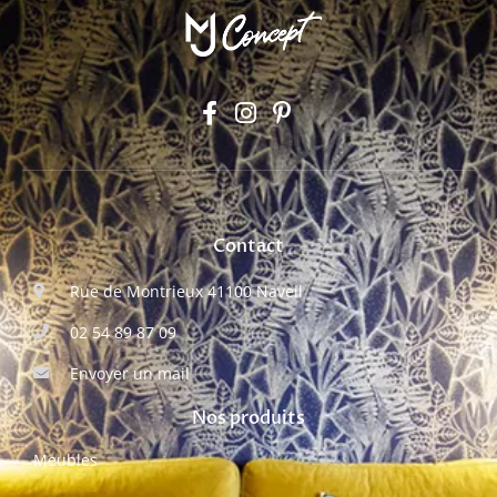
Contact
Rue de Montrieux 41100 Naveil
02 54 89 87 09
Envoyer un mail
Nos produits
Meubles