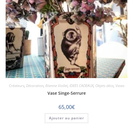
Créateurs
,
Décoration
,
Etienne Viollet
,
IDEES CADEAUX
,
Objets déco
,
Vases
Vase Singe-Serrure
65,00
€
Ajouter au panier