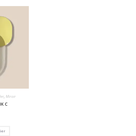
ler
,
Miroir
MK C
ier