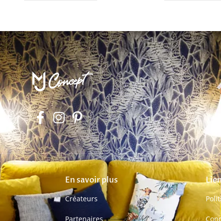
En savoir plus
Lien
Créateurs
Poli
Partenaires
Cond