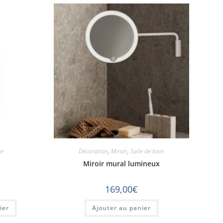
ir
Décoration
,
Miroir
,
Salle de bain
Miroir mural lumineux
169,00
€
ier
Ajouter au panier