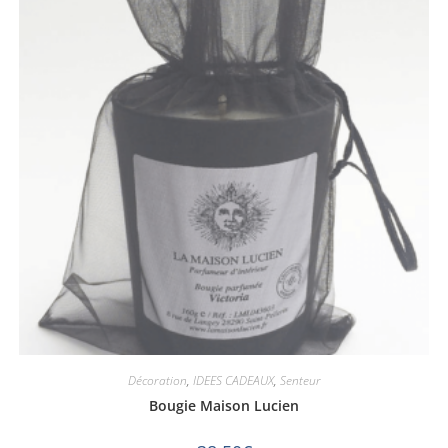
Décoration
,
IDEES CADEAUX
,
Senteur
Bougie Maison Lucien