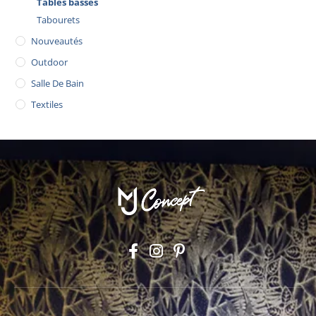
Tables basses
Tabourets
Nouveautés
Outdoor
Salle De Bain
Textiles