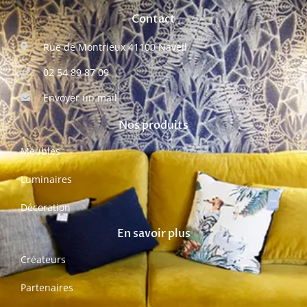
Contact
Rue de Montrieux 41100 Naveil
02 54 89 87 09
Envoyer un mail
Nos produits
Meubles
Luminaires
Décoration
En savoir plus
Créateurs
Partenaires