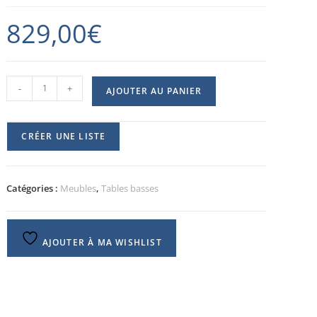
829,00
€
-
+
AJOUTER AU PANIER
CRÉER UNE LISTE
Catégories :
Meubles
,
Tables basses
AJOUTER À MA WISHLIST