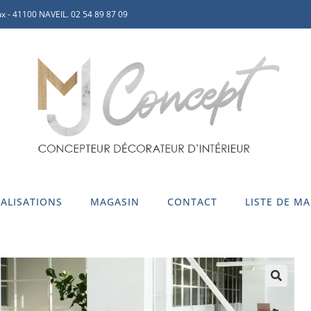
x - 41100 NAVEIL. 02 54 89 87 09
ALISATIONS
MAGASIN
CONTACT
LISTE DE M
🔍