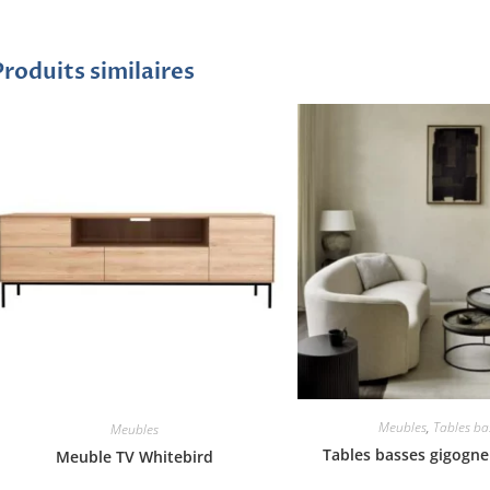
Produits similaires
Meubles
,
Tables ba
Meubles
Tables basses gigogne
Meuble TV Whitebird