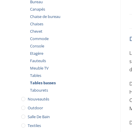
Bureau
Canapés
Chaise de bureau
Chaises
Chevet
Commode
Console
L
Etagère
Fauteuils
s
Meuble TV
d
Tables
Tables basses
D
Tabourets
H
Nouveautés
C
Outdoor
M
Salle De Bain
D
Textiles