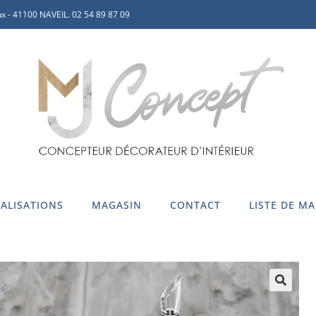
x - 41100 NAVEIL. 02 54 89 87 09
ALISATIONS
MAGASIN
CONTACT
LISTE DE M
🔍