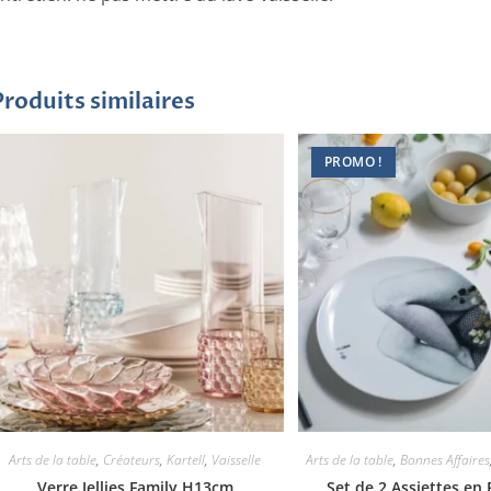
Produits similaires
PROMO !
Arts de la table
,
Créateurs
,
Kartell
,
Vaisselle
Arts de la table
,
Bonnes Affaires
Verre Jellies Family H13cm
Set de 2 Assiettes en