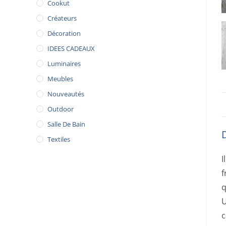
Cookut
Créateurs
Décoration
IDEES CADEAUX
Luminaires
Meubles
Nouveautés
Outdoor
Salle De Bain
Textiles
I
f
q
U
c