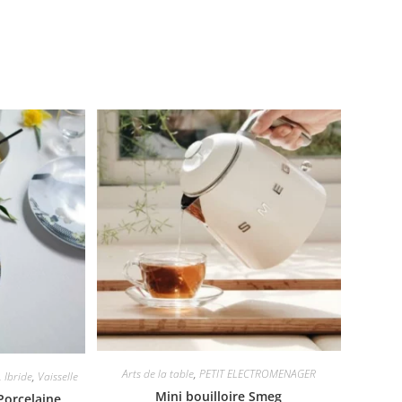
Arts de la table
,
PETIT ELECTROMENAGER
,
Ibride
,
Vaisselle
Mini bouilloire Smeg
 Porcelaine