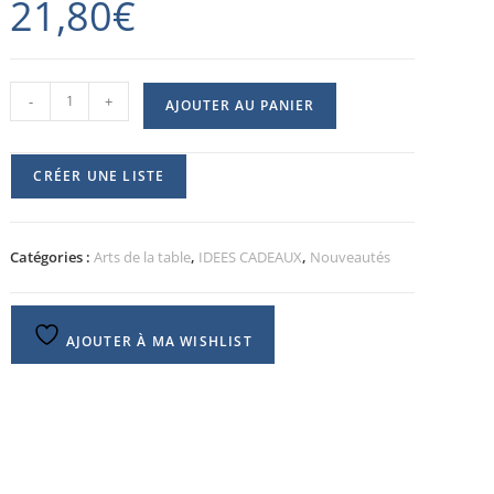
21,80
€
-
+
AJOUTER AU PANIER
CRÉER UNE LISTE
Catégories :
Arts de la table
,
IDEES CADEAUX
,
Nouveautés
AJOUTER À MA WISHLIST