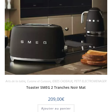
Arts de la table
,
Cuisine et Cuisson
,
IDEES CADEAUX
,
PETIT ELECTROMENAGER
Toaster SMEG 2 Tranches Noir Mat
209,00
€
Ajouter au panier