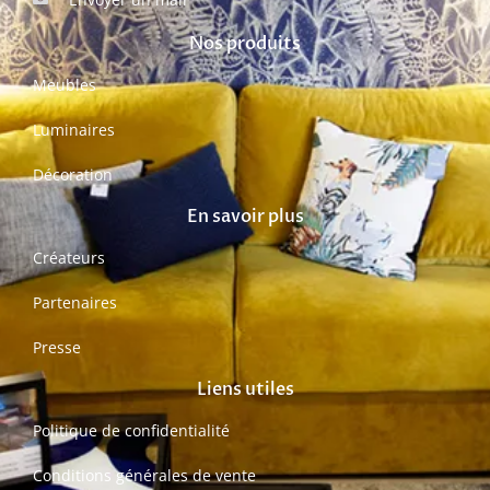
Nos produits
Meubles
Luminaires
Décoration
En savoir plus
Créateurs
Partenaires
Presse
Liens utiles
Politique de confidentialité
Conditions générales de vente