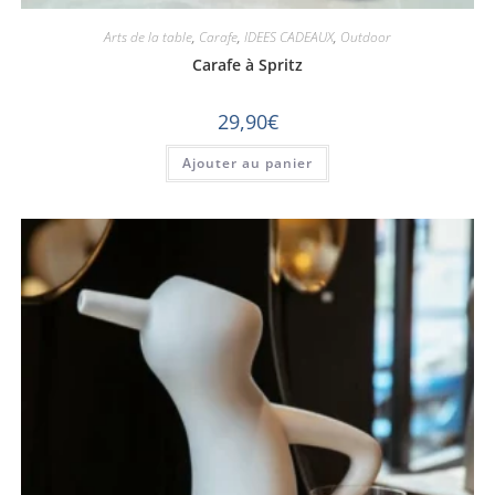
Arts de la table
,
Carafe
,
IDEES CADEAUX
,
Outdoor
Carafe à Spritz
29,90
€
Ajouter au panier