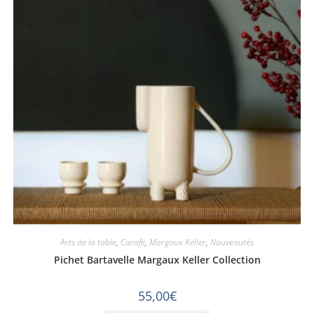
Arts de la table
,
Carafe
,
Margaux Keller
,
Nouveautés
Pichet Bartavelle Margaux Keller Collection
55,00
€