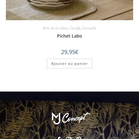
Arts de la table
,
Carafe
,
Vaisselle
Pichet Labo
29,95
€
Ajouter au panier