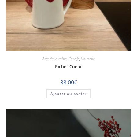
Arts de la table
,
Carafe
,
Vaisselle
Pichet Coeur
38,00
€
Ajouter au panier