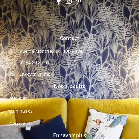
Contact
Rue de Montrieux 41100 Naveil
02 54 89 87 09
Envoyer un mail
Nos produits
Meubles
Luminaires
Décoration
En savoir plus