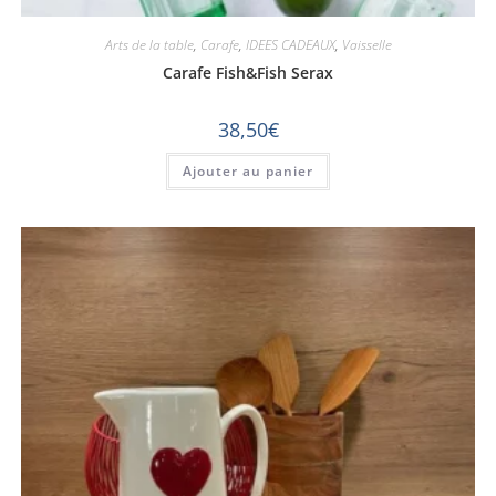
Arts de la table
,
Carafe
,
IDEES CADEAUX
,
Vaisselle
Carafe Fish&Fish Serax
38,50
€
Ajouter au panier