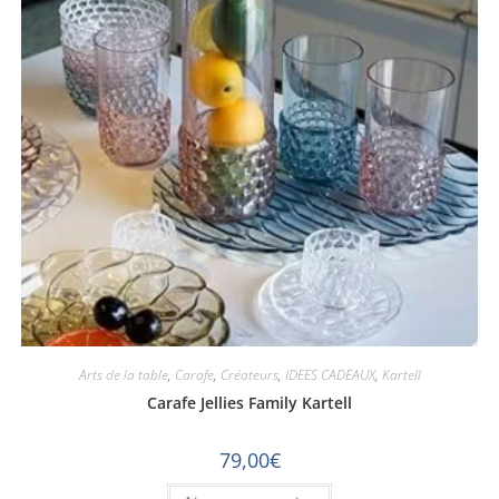
Arts de la table
,
Carafe
,
Créateurs
,
IDEES CADEAUX
,
Kartell
Carafe Jellies Family Kartell
79,00
€