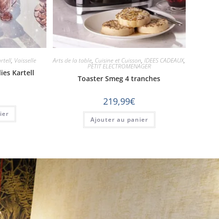
rtell
,
Vaisselle
Arts de la table
,
Cuisine et Cuisson
,
IDEES CADEAUX
,
PETIT ELECTROMENAGER
ies Kartell
Toaster Smeg 4 tranches
219,99
€
ier
Ajouter au panier