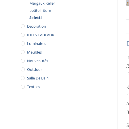
Margaux Keller
petite friture
Seletti
Décoration
IDEES CADEAUX
Luminaires
Meubles
I
Nouveautés
g
Outdoor
j
Salle De Bain
Textiles
K
l
a
q
S