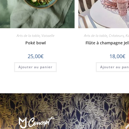
Arts de la table
,
Vaisselle
Arts de la table
,
Créateurs
,
Ka
Poké bowl
Flûte à champagne Jell
25,00
€
18,00
€
Ajouter au panier
Ajouter au pan