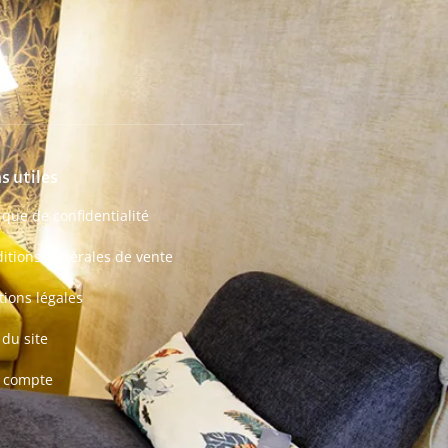
s utiles
tique de confidentialité
itions générales de vente
ions légales
 du site
 compte