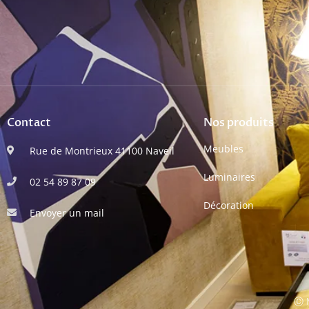
Contact
Nos produits
Meubles
Rue de Montrieux 41100 Naveil
Luminaires
02 54 89 87 09
Décoration
Envoyer un mail
Ⓒ M