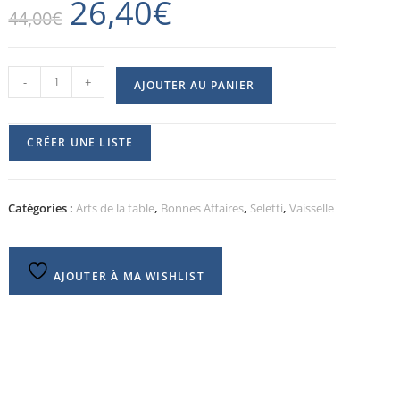
26,40
€
44,00
€
-
+
AJOUTER AU PANIER
CRÉER UNE LISTE
Catégories :
Arts de la table
,
Bonnes Affaires
,
Seletti
,
Vaisselle
AJOUTER À MA WISHLIST