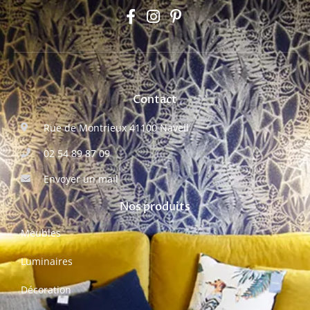
Contact
Rue de Montrieux 41100 Naveil
02 54 89 87 09
Envoyer un mail
Nos produits
Meubles
Luminaires
Décoration