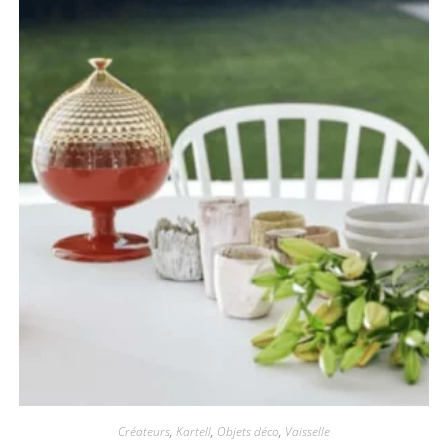
Créateurs
,
Kartell
,
Objets déco
,
Vaisselle