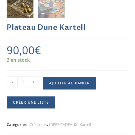
Plateau Dune Kartell
90,00
€
2 en stock
-
+
AJOUTER AU PANIER
CRÉER UNE LISTE
Catégories :
Créateurs
,
IDEES CADEAUX
,
Kartell