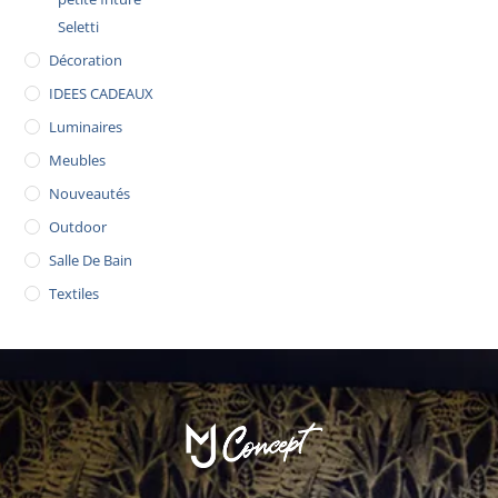
Seletti
Décoration
IDEES CADEAUX
Luminaires
Meubles
Nouveautés
Outdoor
Salle De Bain
Textiles