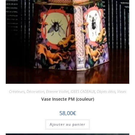
Créateurs
,
Décoration
,
Etienne Viollet
,
IDEES CADEAUX
,
Objets déco
,
Vases
Vase Insecte PM (couleur)
58,00
€
Ajouter au panier