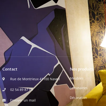
Contact
Nos produits
Meubles
Rue de Montrieux 41100 Naveil
Luminaires
02 54 89 87 09
Décoration
Envoyer un mail