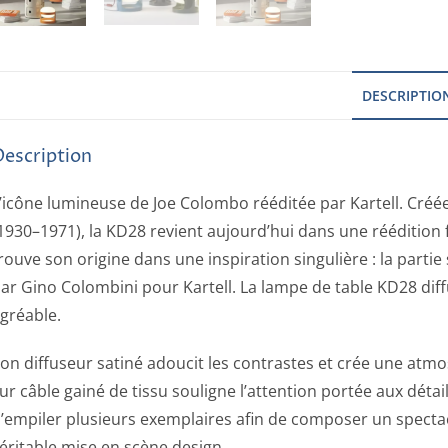
DESCRIPTIO
Description
’icône lumineuse de Joe Colombo rééditée par Kartell. Créé
1930–1971), la KD28 revient aujourd’hui dans une réédition f
rouve son origine dans une inspiration singulière : la part
ar Gino Colombini pour Kartell. La lampe de table KD28 di
gréable.
on diffuseur satiné adoucit les contrastes et crée une atm
ur câble gainé de tissu souligne l’attention portée aux dét
’empiler plusieurs exemplaires afin de composer un specta
éritable mise en scène design.