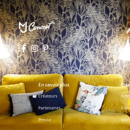
En savoir plus
Lien
Créateurs
Poli
Partenaires
Cond
Presse
Ment