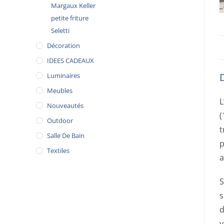
Margaux Keller
petite friture
Seletti
Décoration
IDEES CADEAUX
Luminaires
Meubles
L
Nouveautés
(
Outdoor
t
Salle De Bain
p
Textiles
a
S
s
d
v