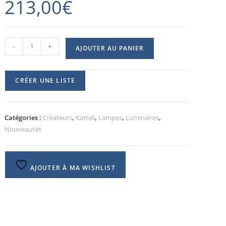
213,00
€
-
+
AJOUTER AU PANIER
CRÉER UNE LISTE
Catégories :
Créateurs
,
Kartell
,
Lampes
,
Luminaires
,
Nouveautés
AJOUTER À MA WISHLIST