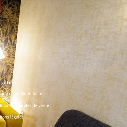
s utiles
tique de confidentialité
itions générales de vente
ions légales