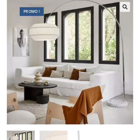
PROMO !
🔍