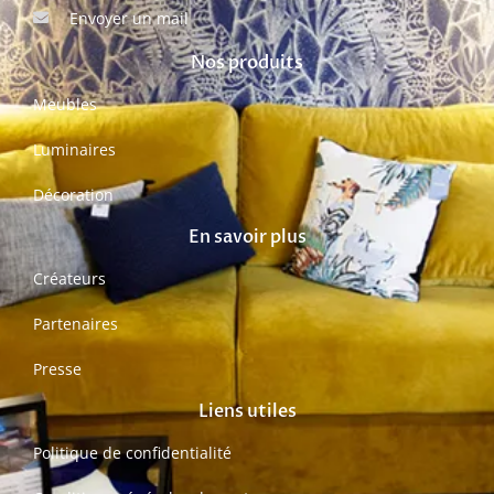
Envoyer un mail
Nos produits
Meubles
Luminaires
Décoration
En savoir plus
Créateurs
Partenaires
Presse
Liens utiles
Politique de confidentialité