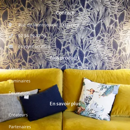
Contact
Rue de Montrieux 41100 Naveil
02 54 89 87 09
Envoyer un mail
Nos produits
Meubles
Luminaires
Décoration
En savoir plus
Créateurs
Partenaires