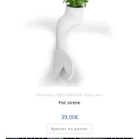
Décoration
,
IDEES CADEAUX
,
Objets déco
Pot sirène
39,00
€
Ajouter au panier