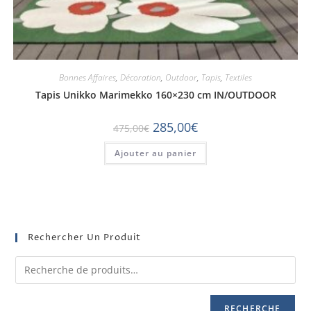
Bonnes Affaires
,
Décoration
,
Outdoor
,
Tapis
,
Textiles
Tapis Unikko Marimekko 160×230 cm IN/OUTDOOR
285,00
€
475,00
€
Ajouter au panier
Rechercher Un Produit
RECHERCHE