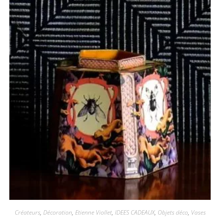
Créateurs
,
Décoration
,
Etienne Viollet
,
IDEES CADEAUX
,
Objets déco
,
Vases