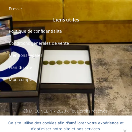
Presse
Liens utiles
Politique de confidentialité
Conditions générales de vente
Mentions légales
Plan du site
Mon compte
Ⓒ MJ CONCEPT - 2020 - Tous droits réservés.
Création MarCom'Conseils
Ce site utilise des cookies afin d'améliorer votre expérience et
d'optimiser notre site et nos services.