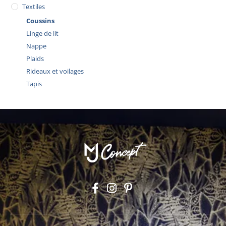
Textiles
Coussins
Linge de lit
Nappe
Plaids
Rideaux et voilages
Tapis