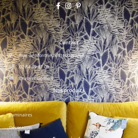
Contact
Rue de Montrieux 41100 Naveil
02 54 89 87 09
Envoyer un mail
Nos produits
Meubles
Luminaires
Décoration