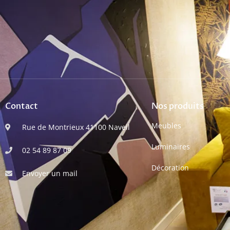
Contact
Nos produits
Meubles
Rue de Montrieux 41100 Naveil
Luminaires
02 54 89 87 09
Décoration
Envoyer un mail