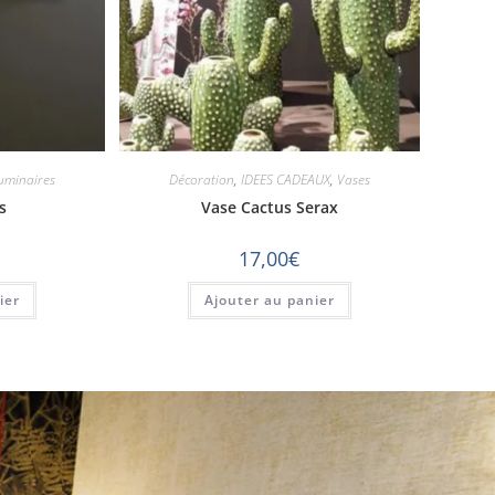
uminaires
Décoration
,
IDEES CADEAUX
,
Vases
s
Vase Cactus Serax
17,00
€
ier
Ajouter au panier