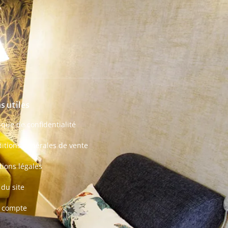
s utiles
tique de confidentialité
itions générales de vente
ions légales
 du site
 compte