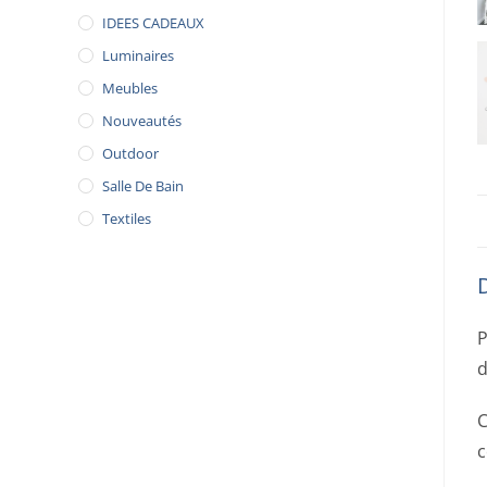
IDEES CADEAUX
Luminaires
Meubles
Nouveautés
Outdoor
Salle De Bain
Textiles
P
d
C
c