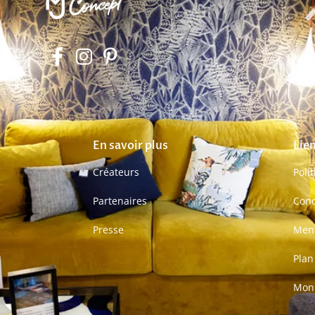
En savoir plus
Lien
Créateurs
Poli
Partenaires
Cond
Presse
Ment
Plan
Mon