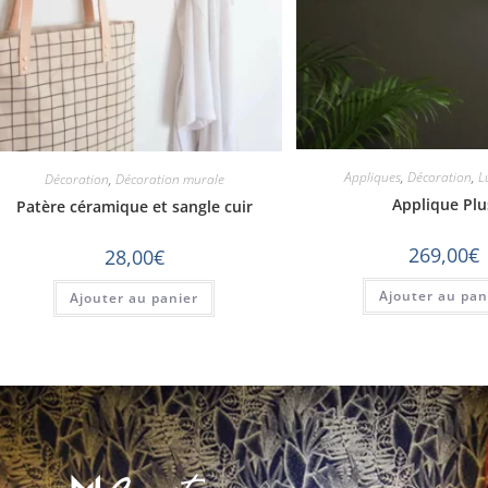
Appliques
,
Décoration
,
L
Décoration
,
Décoration murale
Applique Plu
Patère céramique et sangle cuir
269,00
€
28,00
€
Ajouter au pan
Ajouter au panier