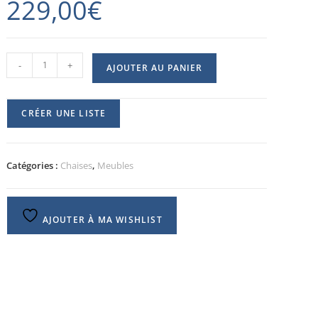
229,00
€
-
+
AJOUTER AU PANIER
CRÉER UNE LISTE
Catégories :
Chaises
,
Meubles
AJOUTER À MA WISHLIST