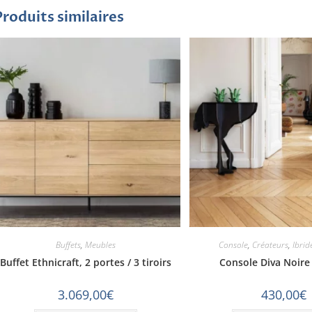
Produits similaires
Buffets
,
Meubles
Console
,
Créateurs
,
Ibrid
Buffet Ethnicraft, 2 portes / 3 tiroirs
Console Diva Noire 
3.069,00
€
430,00
€