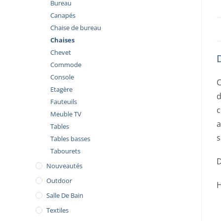
Bureau
Canapés
Chaise de bureau
Chaises
Chevet
Commode
Console
C
Etagère
d
Fauteuils
c
Meuble TV
a
Tables
s
Tables basses
Tabourets
D
Nouveautés
Outdoor
H
Salle De Bain
Textiles