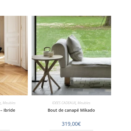
e
,
Meubles
IDEES CADEAUX
,
Meubles
– Ibride
Bout de canapé Mikado
319,00
€