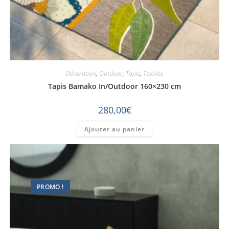
Décoration
,
Outdoor
,
Tapis
,
Textiles
Tapis Bamako In/Outdoor 160×230 cm
280,00
€
Ajouter au panier
PROMO !