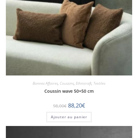
Bonnes Affaires
,
Coussins
,
Ethnicraft
,
Textiles
Coussin wave 50×50 cm
88,20
€
98,00
€
Ajouter au panier