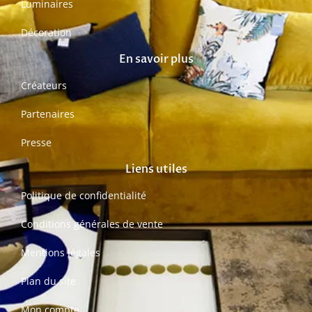
Luminaires
Décoration
En savoir plus
Créateurs
Partenaires
Presse
Liens utiles
Politique de confidentialité
Conditions générales de vente
Mentions légales
Plan du site
Mon compte