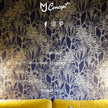
Contact
Rue de Montrieux 41100 Naveil
02 54 89 87 09
Envoyer un mail
Nos produits
Meubles