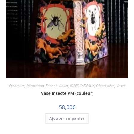
Créateurs
,
Décoration
,
Etienne Viollet
,
IDEES CADEAUX
,
Objets déco
,
Vases
Vase Insecte PM (couleur)
58,00
€
Ajouter au panier