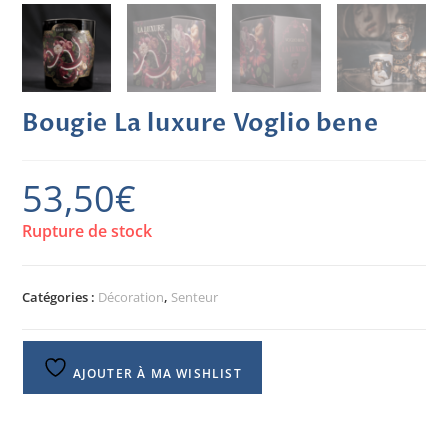
Bougie La luxure Voglio bene
53,50
€
Rupture de stock
Catégories :
Décoration
,
Senteur
AJOUTER À MA WISHLIST