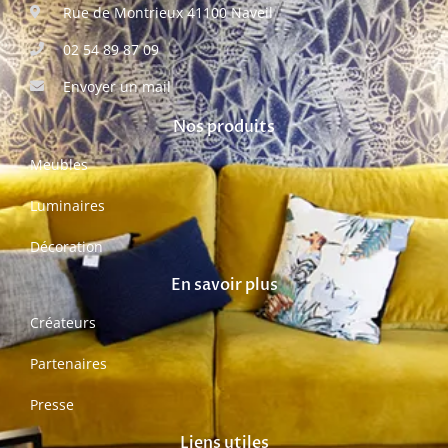
Rue de Montrieux 41100 Naveil
02 54 89 87 09
Envoyer un mail
Nos produits
Meubles
Luminaires
Décoration
En savoir plus
Créateurs
Partenaires
Presse
Liens utiles