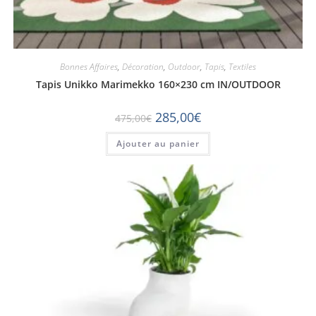
Bonnes Affaires
,
Décoration
,
Outdoor
,
Tapis
,
Textiles
Tapis Unikko Marimekko 160×230 cm IN/OUTDOOR
285,00
€
475,00
€
Ajouter au panier