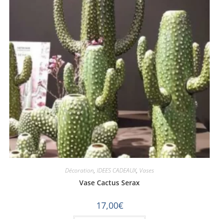
Décoration
,
IDEES CADEAUX
,
Vases
Vase Cactus Serax
17,00
€