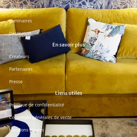
Meubles
Luminaires
Décoration
En savoir plus
Créateurs
Partenaires
Presse
Liens utiles
Politique de confidentialité
Conditions générales de vente
Mentions légales