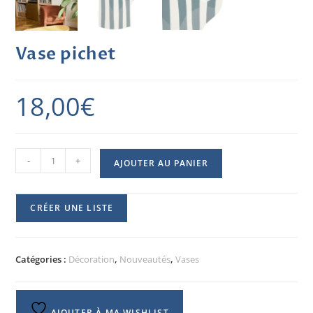
Vase pichet
18,00
€
-
+
AJOUTER AU PANIER
CRÉER UNE LISTE
Catégories :
Décoration
,
Nouveautés
,
Vases
AJOUTER À MA WISHLIST