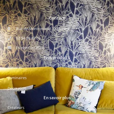
Contact
Rue de Montrieux 41100 Naveil
02 54 89 87 09
Envoyer un mail
Nos produits
Meubles
Luminaires
Décoration
En savoir plus
Créateurs