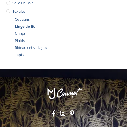
Salle De Bain
Textiles
Coussins
Linge de lit
Nappe
Plaids
Rideaux et voilages
Tapis