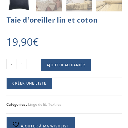
Taie d’oreiller lin et coton
19,90
€
-
+
AJOUTER AU PANIER
CRÉER UNE LISTE
Catégories :
Linge de lit
,
Textiles
AJOUTER À MA WISHLIST