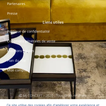
Partenaires
Presse
Liens utiles
Politique de confidentialité
Conditions générales de vente
Mentions légales
Plan du site
Mon compte
Ⓒ MJ CONCEPT - 2020 - Tous droits réservés.
Création MarCom'Conseils
Ce site utilise des cookies afin d'améliorer votre expérience et