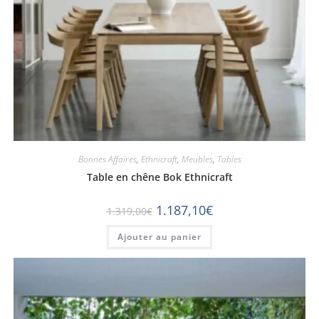
Bonnes Affaires
,
Ethnicraft
,
Meubles
,
Tables
Table en chêne Bok Ethnicraft
1.187,10
€
1.319,00
€
Ajouter au panier