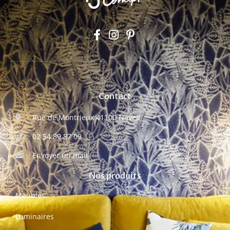
Contact
Rue de Montrieux 41100 Naveil
02 54 89 87 09
Envoyer un mail
Nos produits
Meubles
Luminaires