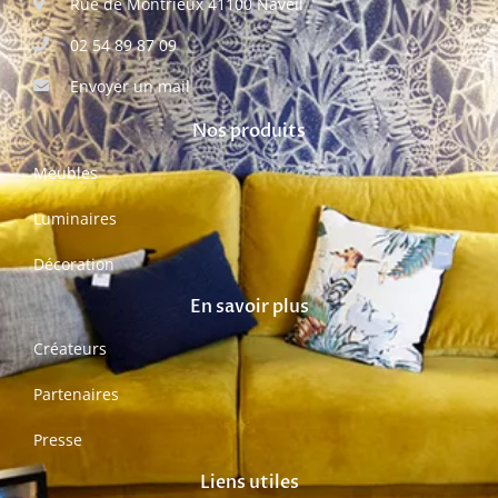
Rue de Montrieux 41100 Naveil
02 54 89 87 09
Envoyer un mail
Nos produits
Meubles
Luminaires
Décoration
En savoir plus
Créateurs
Partenaires
Presse
Liens utiles