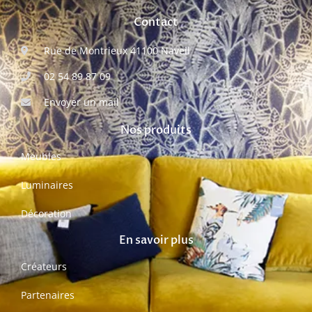
Contact
Rue de Montrieux 41100 Naveil
02 54 89 87 09
Envoyer un mail
Nos produits
Meubles
Luminaires
Décoration
En savoir plus
Créateurs
Partenaires