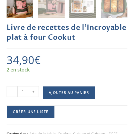
Livre de recettes de l’Incroyable
plat à four Cookut
34,90
€
2 en stock
-
+
AJOUTER AU PANIER
CRÉER UNE LISTE
Catégories :
Arts de la table
,
Cookut
,
Cuisine et Cuisson
,
IDEES