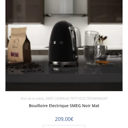
Arts de la table
,
IDEES CADEAUX
,
PETIT ELECTROMENAGER
Bouilloire Electrique SMEG Noir Mat
209,00
€