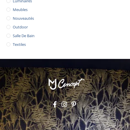
Luminaires
Meubles
Nouveautés
Outdoor
Salle De Bain
Textiles