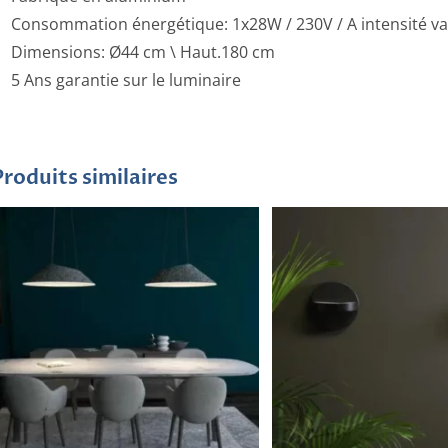
Consommation énergétique: 1x28W / 230V / A intensité va
Dimensions: Ø44 cm \ Haut.180 cm
5 Ans garantie sur le luminaire
Produits similaires