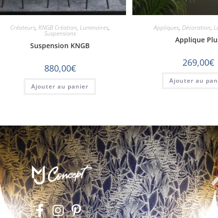
Créateurs
,
KNGB Création
,
Luminaires
,
Appliques
,
Décoration
,
L
Suspensions
Applique Plu
Suspension KNGB
269,00
€
880,00
€
Ajouter au pan
Ajouter au panier