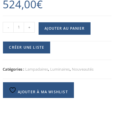
524,00
€
-
+
AJOUTER AU PANIER
CRÉER UNE LISTE
Catégories :
Lampadaires
,
Luminaires
,
Nouveautés
AJOUTER À MA WISHLIST