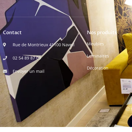
Contact
Nos produits
Meubles
Rue de Montrieux 41100 Naveil
Luminaires
02 54 89 87 09
Décoration
Envoyer un mail
Ⓒ M