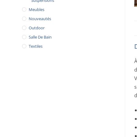
Suspensions
Meubles
Nouveautés
Outdoor
Salle De Bain
Textiles
À
d
V
s
d