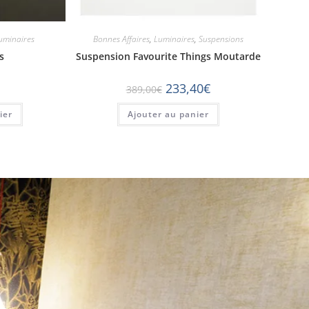
uminaires
Bonnes Affaires
,
Luminaires
,
Suspensions
s
Suspension Favourite Things Moutarde
233,40
€
389,00
€
ier
Ajouter au panier