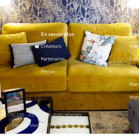
En savoir plus
Lien
Créateurs
Poli
Partenaires
Cond
Presse
Ment
Plan
Mon
J CONCEPT - 2020 - Tous droits réservés.
Création MarCom'Conseils