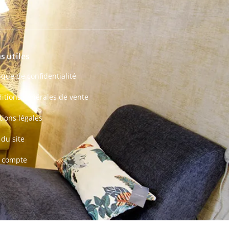
s utiles
tique de confidentialité
itions générales de vente
ions légales
 du site
 compte