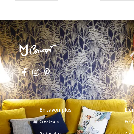
En savoir plus
Lien
Créateurs
Poli
Partenaires
Cond