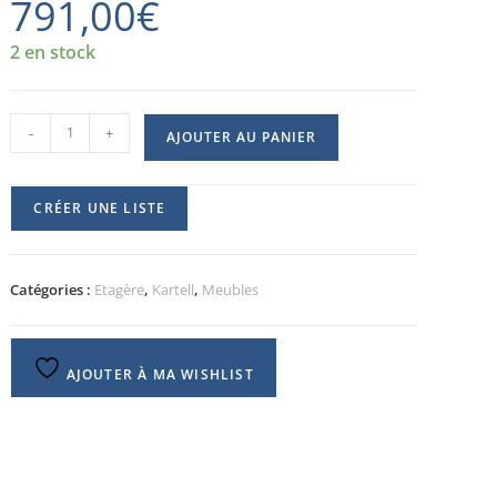
791,00
€
2 en stock
-
+
AJOUTER AU PANIER
CRÉER UNE LISTE
Catégories :
Etagère
,
Kartell
,
Meubles
AJOUTER À MA WISHLIST