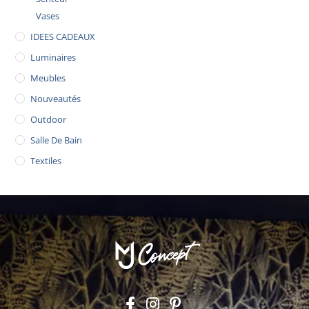
Vases
IDEES CADEAUX
Luminaires
Meubles
Nouveautés
Outdoor
Salle De Bain
Textiles