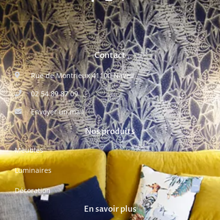
Contact
Rue de Montrieux 41100 Naveil
02 54 89 87 09
Envoyer un mail
Nos produits
Meubles
Luminaires
Décoration
En savoir plus