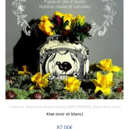
Créateurs
,
Décoration
,
Etienne Viollet
,
IDEES CADEAUX
,
Objets déco
,
Vases
Kiwi (noir et blanc)
87,00
€