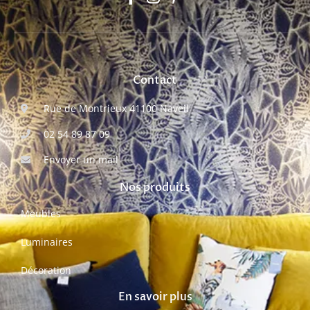
Contact
Rue de Montrieux 41100 Naveil
02 54 89 87 09
Envoyer un mail
Nos produits
Meubles
Luminaires
Décoration
En savoir plus