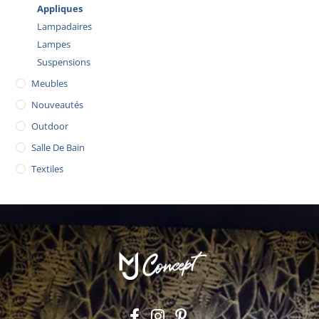
Appliques
Lampadaires
Lampes
Suspensions
Meubles
Nouveautés
Outdoor
Salle De Bain
Textiles