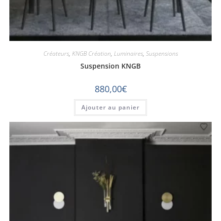
Créateurs
,
KNGB Création
,
Luminaires
,
Suspensions
Suspension KNGB
880,00
€
Ajouter au panier