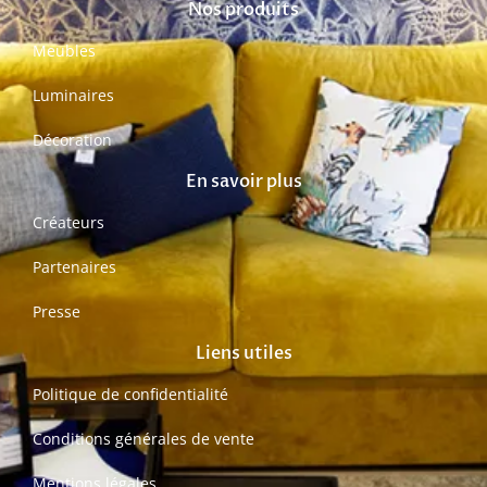
Nos produits
Meubles
Luminaires
Décoration
En savoir plus
Créateurs
Partenaires
Presse
Liens utiles
Politique de confidentialité
Conditions générales de vente
Mentions légales