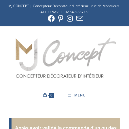
MJ CONCEPT | Concepteur Décorateur d'intérieur - rue de Montrieux -
41100 NAVEIL. 02 54 89 87 09
0
MENU
Après avoir validé la commande d’un ou des