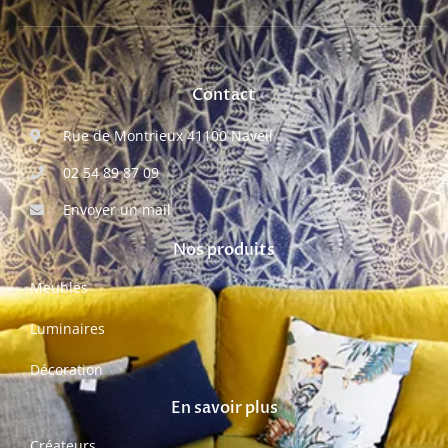
Contact
Rue de Montrieux 41100 Naveil
02 54 89 87 09
Envoyer un mail
Nos produits
Meubles
Luminaires
Décoration
En savoir plus
Créateurs