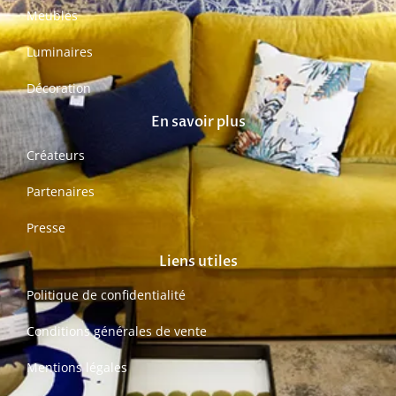
Meubles
Luminaires
Décoration
En savoir plus
Créateurs
Partenaires
Presse
Liens utiles
Politique de confidentialité
Conditions générales de vente
Mentions légales