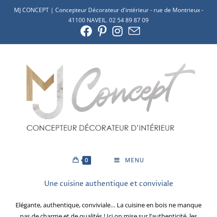
MJ CONCEPT | Concepteur Décorateur d'intérieur - rue de Montrieux -
41100 NAVEIL. 02 54 89 87 09
0
MENU
Une cuisine authentique et conviviale
Elégante, authentique, conviviale… La cuisine en bois ne manque
pas de charme et de qualités ! Ici on mise sur l’authenticité, les