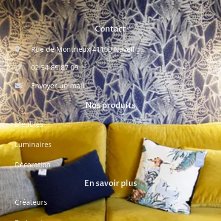
Contact
Rue de Montrieux 41100 Naveil
02 54 89 87 09
Envoyer un mail
Nos produits
Meubles
Luminaires
Décoration
En savoir plus
Créateurs