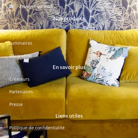
Envoyer un mail
Nos produits
Meubles
Luminaires
Décoration
En savoir plus
Créateurs
Partenaires
Presse
Liens utiles
Politique de confidentialité