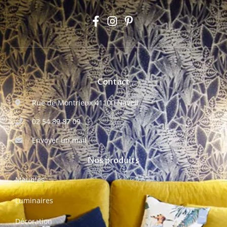
Contact
Rue de Montrieux 41100 Naveil
02 54 89 87 09
Envoyer un mail
Nos produits
Meubles
Luminaires
Décoration